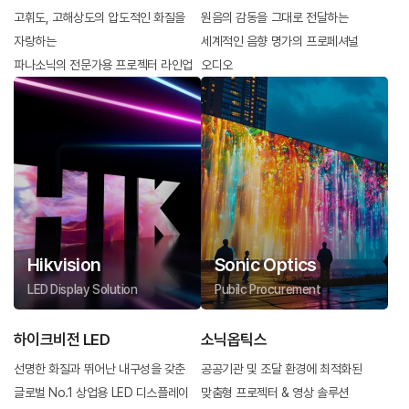
고휘도, 고해상도의 압도적인 화질을
원음의 감동을 그대로 전달하는
자랑하는
세계적인 음향 명가의 프로페셔널
파나소닉의 전문가용 프로젝터 라인업
오디오
Hikvision
Sonic Optics
LED Display Solution
Pubilc Procurement
하이크비전 LED
소닉옵틱스
선명한 화질과 뛰어난 내구성을 갖춘
공공기관 및 조달 환경에 최적화된
글로벌 No.1 상업용 LED 디스플레이
맞춤형 프로젝터 & 영상 솔루션