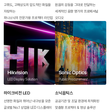
고휘도, 고해상도의 압도적인 화질을
원음의 감동을 그대로 전달하는
자랑하는
세계적인 음향 명가의 프로페셔널
파나소닉의 전문가용 프로젝터 라인업
오디오
Hikvision
Sonic Optics
LED Display Solution
Pubilc Procurement
하이크비전 LED
소닉옵틱스
선명한 화질과 뛰어난 내구성을 갖춘
공공기관 및 조달 환경에 최적화된
글로벌 No.1 상업용 LED 디스플레이
맞춤형 프로젝터 & 영상 솔루션