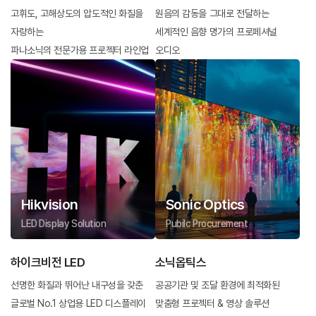
고휘도, 고해상도의 압도적인 화질을
원음의 감동을 그대로 전달하는
자랑하는
세계적인 음향 명가의 프로페셔널
파나소닉의 전문가용 프로젝터 라인업
오디오
Hikvision
Sonic Optics
LED Display Solution
Pubilc Procurement
하이크비전 LED
소닉옵틱스
선명한 화질과 뛰어난 내구성을 갖춘
공공기관 및 조달 환경에 최적화된
글로벌 No.1 상업용 LED 디스플레이
맞춤형 프로젝터 & 영상 솔루션