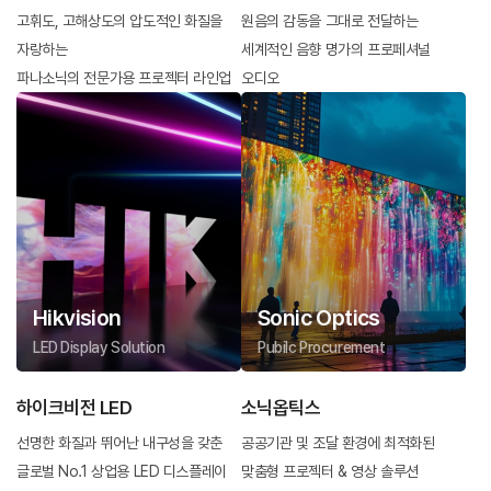
고휘도, 고해상도의 압도적인 화질을
원음의 감동을 그대로 전달하는
자랑하는
세계적인 음향 명가의 프로페셔널
파나소닉의 전문가용 프로젝터 라인업
오디오
Hikvision
Sonic Optics
LED Display Solution
Pubilc Procurement
하이크비전 LED
소닉옵틱스
선명한 화질과 뛰어난 내구성을 갖춘
공공기관 및 조달 환경에 최적화된
글로벌 No.1 상업용 LED 디스플레이
맞춤형 프로젝터 & 영상 솔루션