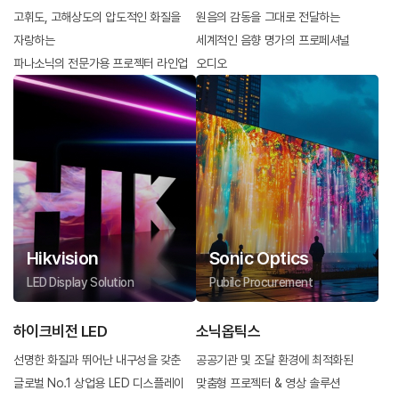
고휘도, 고해상도의 압도적인 화질을
원음의 감동을 그대로 전달하는
자랑하는
세계적인 음향 명가의 프로페셔널
파나소닉의 전문가용 프로젝터 라인업
오디오
Hikvision
Sonic Optics
LED Display Solution
Pubilc Procurement
하이크비전 LED
소닉옵틱스
선명한 화질과 뛰어난 내구성을 갖춘
공공기관 및 조달 환경에 최적화된
글로벌 No.1 상업용 LED 디스플레이
맞춤형 프로젝터 & 영상 솔루션