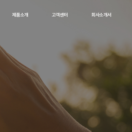
제품소개
고객센터
회사소개서
파나소닉 프로젝터
공지사항
야마하 프로 오디오
AS센터 안내
하이크비전 LED
자료실 / 다운로드
소닉옵틱스 프로젝터
투사거리 계산기