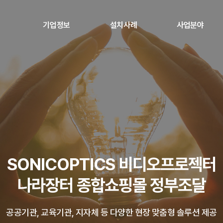
기업정보
설치사례
사업분야
회사소개
설치사례
Panasonic 공식딜러
인증서
정부 조달 사업
연혁
미디어 아트
오시는 길
A/V 통합 솔루션
LED 디스플레이
SONICOPTICS 비디오프로젝터
나라장터 종합쇼핑몰 정부조달
공공기관, 교육기관, 지자체 등 다양한 현장 맞춤형 솔루션 제공