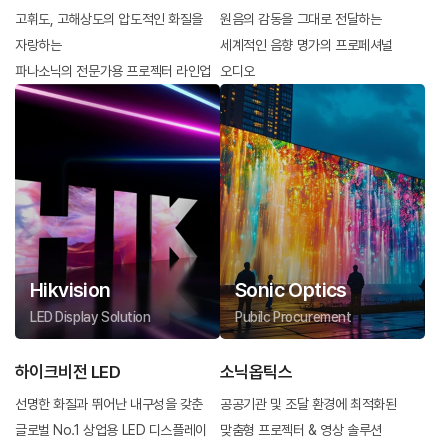
고휘도, 고해상도의 압도적인 화질을
원음의 감동을 그대로 전달하는
자랑하는
세계적인 음향 명가의 프로페셔널
파나소닉의 전문가용 프로젝터 라인업
오디오
Hikvision
Sonic Optics
LED Display Solution
Pubilc Procurement
하이크비전 LED
소닉옵틱스
선명한 화질과 뛰어난 내구성을 갖춘
공공기관 및 조달 환경에 최적화된
글로벌 No.1 상업용 LED 디스플레이
맞춤형 프로젝터 & 영상 솔루션