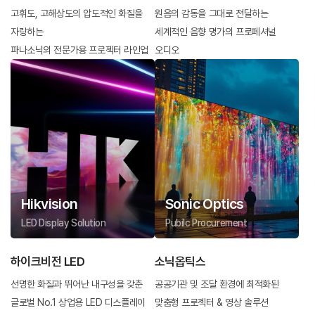
고휘도, 고해상도의 압도적인 화질을
원음의 감동을 그대로 전달하는
자랑하는
세계적인 음향 명가의 프로페셔널
파나소닉의 전문가용 프로젝터 라인업
오디오
Hikvision
Sonic Optics
LED Display Solution
Pubilc Procurement
하이크비전 LED
소닉옵틱스
선명한 화질과 뛰어난 내구성을 갖춘
공공기관 및 조달 환경에 최적화된
글로벌 No.1 상업용 LED 디스플레이
맞춤형 프로젝터 & 영상 솔루션