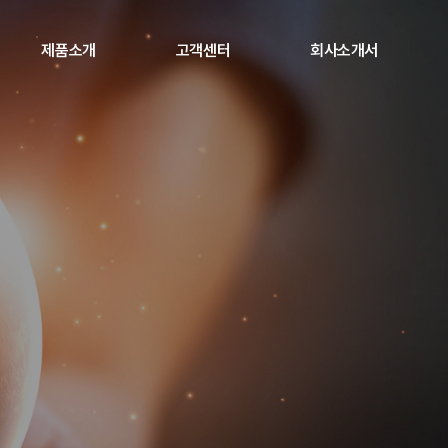
제품소개
고객센터
회사소개서
파나소닉 프로젝터
공지사항
야마하 프로 오디오
AS센터 안내
하이크비전 LED
자료실 / 다운로드
소닉옵틱스 프로젝터
투사거리 계산기