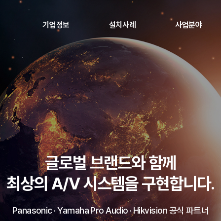
기업정보
설치사례
사업분야
회사소개
설치사례
Panasonic 공식딜러
인증서
정부 조달 사업
연혁
미디어 아트
오시는 길
A/V 통합 솔루션
LED 디스플레이
SONICOPTICS 비디오프로젝터
나라장터 종합쇼핑몰 정부조달
공공기관, 교육기관, 지자체 등 다양한 현장 맞춤형 솔루션 제공