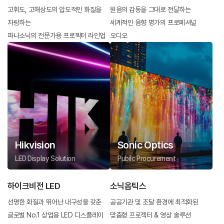
고휘도, 고해상도의 압도적인 화질을
원음의 감동을 그대로 전달하는
자랑하는
세계적인 음향 명가의 프로페셔널
파나소닉의 전문가용 프로젝터 라인업
오디오
Hikvision
Sonic Optics
LED Display Solution
Pubilc Procurement
하이크비전 LED
소닉옵틱스
선명한 화질과 뛰어난 내구성을 갖춘
공공기관 및 조달 환경에 최적화된
글로벌 No.1 상업용 LED 디스플레이
맞춤형 프로젝터 & 영상 솔루션