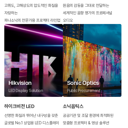
고휘도, 고해상도의 압도적인 화질을
원음의 감동을 그대로 전달하는
자랑하는
세계적인 음향 명가의 프로페셔널
파나소닉의 전문가용 프로젝터 라인업
오디오
Hikvision
Sonic Optics
LED Display Solution
Pubilc Procurement
하이크비전 LED
소닉옵틱스
선명한 화질과 뛰어난 내구성을 갖춘
공공기관 및 조달 환경에 최적화된
글로벌 No.1 상업용 LED 디스플레이
맞춤형 프로젝터 & 영상 솔루션