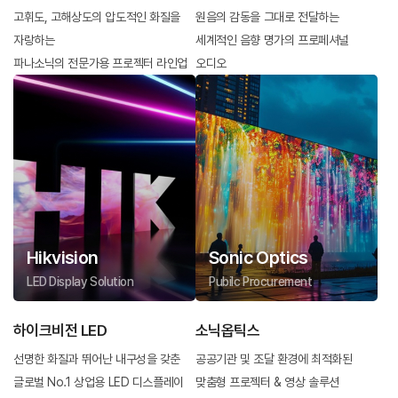
고휘도, 고해상도의 압도적인 화질을
원음의 감동을 그대로 전달하는
자랑하는
세계적인 음향 명가의 프로페셔널
파나소닉의 전문가용 프로젝터 라인업
오디오
Hikvision
Sonic Optics
LED Display Solution
Pubilc Procurement
하이크비전 LED
소닉옵틱스
선명한 화질과 뛰어난 내구성을 갖춘
공공기관 및 조달 환경에 최적화된
글로벌 No.1 상업용 LED 디스플레이
맞춤형 프로젝터 & 영상 솔루션