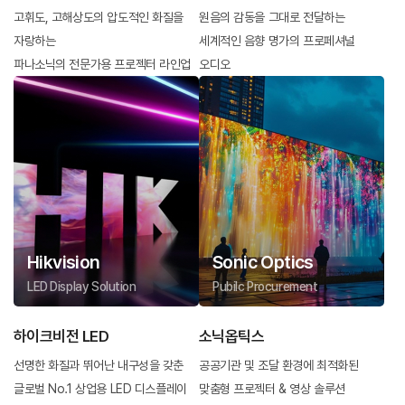
고휘도, 고해상도의 압도적인 화질을
원음의 감동을 그대로 전달하는
자랑하는
세계적인 음향 명가의 프로페셔널
파나소닉의 전문가용 프로젝터 라인업
오디오
Hikvision
Sonic Optics
LED Display Solution
Pubilc Procurement
하이크비전 LED
소닉옵틱스
선명한 화질과 뛰어난 내구성을 갖춘
공공기관 및 조달 환경에 최적화된
글로벌 No.1 상업용 LED 디스플레이
맞춤형 프로젝터 & 영상 솔루션