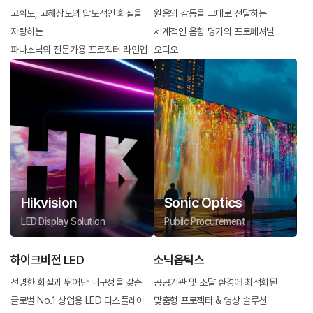
고휘도, 고해상도의 압도적인 화질을
원음의 감동을 그대로 전달하는
자랑하는
세계적인 음향 명가의 프로페셔널
파나소닉의 전문가용 프로젝터 라인업
오디오
Hikvision
Sonic Optics
LED Display Solution
Pubilc Procurement
하이크비전 LED
소닉옵틱스
선명한 화질과 뛰어난 내구성을 갖춘
공공기관 및 조달 환경에 최적화된
글로벌 No.1 상업용 LED 디스플레이
맞춤형 프로젝터 & 영상 솔루션