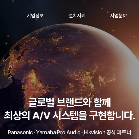
기업정보
설치사례
사업분야
회사소개
설치사례
Panasonic 공식딜러
인증서
정부 조달 사업
연혁
미디어 아트
오시는 길
A/V 통합 솔루션
LED 디스플레이
SONICOPTICS 비디오프로젝터
나라장터 종합쇼핑몰 정부조달
공공기관, 교육기관, 지자체 등 다양한 현장 맞춤형 솔루션 제공