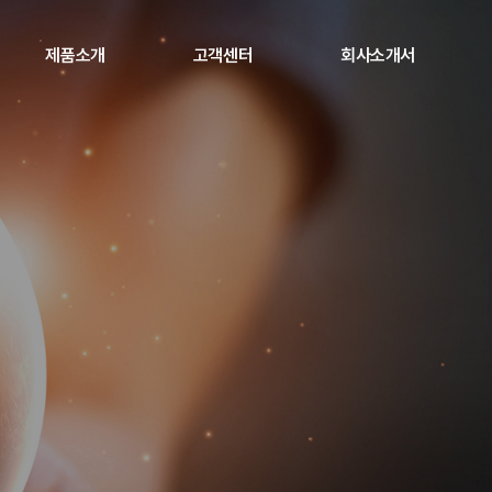
제품소개
고객센터
회사소개서
파나소닉 프로젝터
공지사항
야마하 프로 오디오
AS센터 안내
하이크비전 LED
자료실 / 다운로드
소닉옵틱스 프로젝터
투사거리 계산기