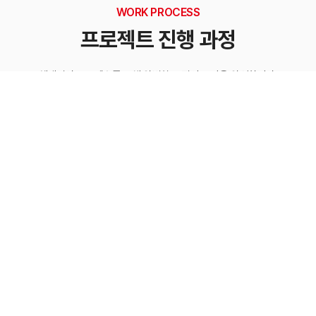
WORK PROCESS
프로젝트 진행 과정
체계적인 프로세스를 통해 완벽한 품질의 공간을 완성합니다.
03
니어링
시공 및 설치
프로젝
최적화 설계
철저한 현장 시공 관리
콘텐츠
 검토
장비 설치 및 시스템 통합
오픈 전 