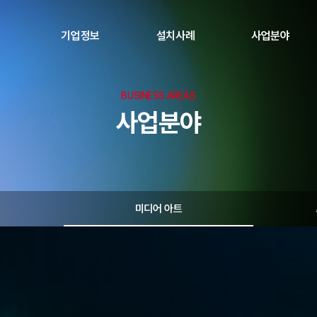
기업정보
설치사례
사업분야
BUSINESS AREAS
회사소개
설치사례
Panasonic 공식딜러
사업분야
인증서
정부 조달 사업
연혁
미디어 아트
오시는 길
A/V 통합 솔루션
LED 디스플레이
미디어 아트