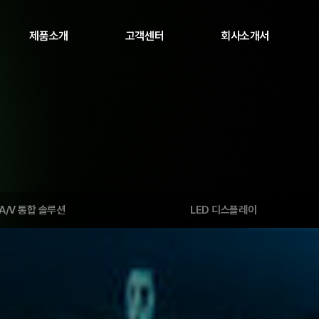
제품소개
고객센터
회사소개서
파나소닉 프로젝터
공지사항
야마하 프로 오디오
AS센터 안내
하이크비전 LED
자료실 / 다운로드
소닉옵틱스 프로젝터
투사거리 계산기
A/V 통합 솔루션
LED 디스플레이