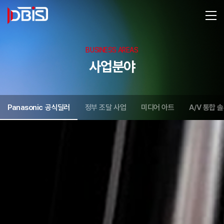
BUSINESS AREAS
사업분야
Panasonic 공식딜러
정부 조달 사업
미디어 아트
A/V 통합 